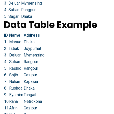
3
Deluar
Mymensing
4
Sufian
Rangpur
5
Sagar
Dhaka
Data Table Example
ID
Name
Address
1
Masud
Dhaka
2
Istiak
Joypurhat
3
Deluar
Mymensing
4
Sufian
Rangpur
5
Rashid
Rangpur
6
Sojib
Gazipur
7
Nuhan
Kapasia
8
Rushda
Dhaka
9
Eyamim
Tangail
10
Rana
Netrokona
11
Afrin
Gazipur