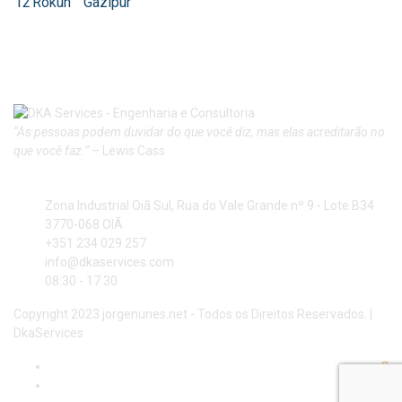
12
Rokun
Gazipur
“As pessoas podem duvidar do que você diz, mas elas acreditarão no
que você faz.”
– Lewis Cass
Nova Morada – Zona Industrial Oiã Sul
Zona Industrial Oiã Sul, Rua do Vale Grande nº 9 - Lote B34
3770-068 OIÃ
+351 234 029 257
info@dkaservices.com
08:30 - 17:30
Copyright 2023 jorgenunes.net - Todos os Direitos Reservados. |
DkaServices