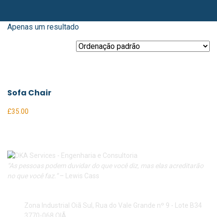
Apenas um resultado
Sofa Chair
£
35.00
“As pessoas podem duvidar do que você diz, mas elas acreditarão
no que você faz.”
– Lewis Cass
Nova Morada – Zona Industrial Oiã Sul
Zona Industrial Oiã Sul, Rua do Vale Grande nº 9 - Lote B34
3770-068 OIÃ